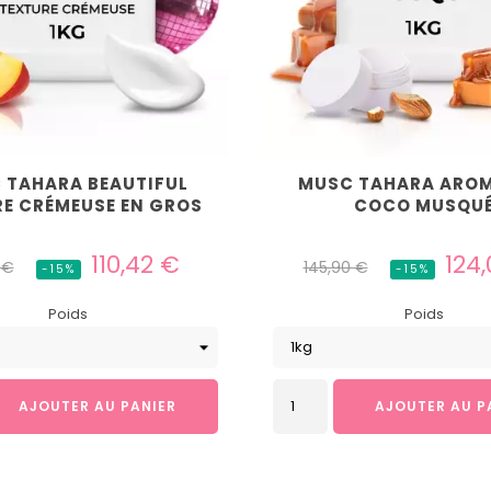
 TAHARA BEAUTIFUL
MUSC TAHARA AROM
E CRÉMEUSE EN GROS
COCO MUSQU
Prix
Prix
Prix
110,42 €
124
 €
145,90 €
-15%
-15%
el
habituel
Poids
Poids
AJOUTER AU PANIER
AJOUTER AU P