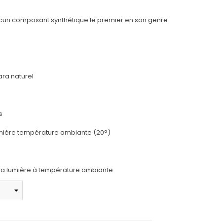
cun composant synthétique le premier en son genre
ra naturel
s
 lumière température ambiante (20°)
de la lumière à température ambiante