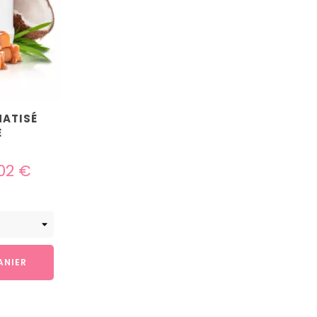
ATISÉ
É
,02 €
ANIER