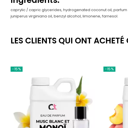
Ingrédients:
caprylic / capric glycerides, hydrogenated coconut oil, parfum (fr
juniperus virginiana oil, benzyl alcohol, limonene, farnesol.
LES CLIENTS QUI ONT ACHETÉ
-15%
-15%