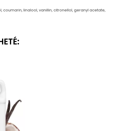
oumarin, linalool, vanillin, citronellol, geranyl acetate,
HETÉ: