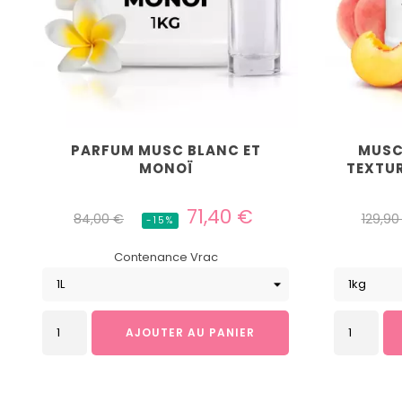
PARFUM MUSC BLANC ET
MUSC
MONOÏ
TEXTUR
Prix
Prix
Prix
71,40 €
84,00 €
129,90
-15%
habituel
habitu
Contenance Vrac
AJOUTER AU PANIER