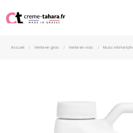
Accueil
Vente en gros
Vente en vrac
Musc intime tah