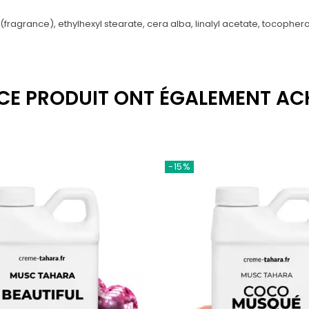
agrance), ethylhexyl stearate, cera alba, linalyl acetate, tocopherol, c
 CE PRODUIT ONT ÉGALEMENT AC
-15%