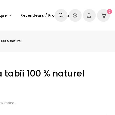
0
ique
Revendeurs / Professionels
 100 % naturel
tabii 100 % naturel
ez moins !