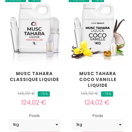
MUSC TAHARA
MUSC TAHARA
CLASSIQUE LIQUIDE
COCO VANILLE
LIQUIDE
Prix
Prix
Prix
Prix
145,90 €
145,90 €
-15%
-15%
habituel
habituel
124,02 €
124,02 €
Poids
Poids