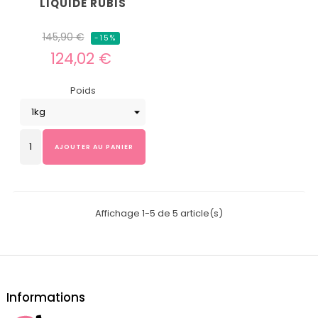
LIQUIDE RUBIS
Prix
Prix
145,90 €
-15%
habituel
124,02 €
Poids
AJOUTER AU PANIER
Affichage 1-5 de 5 article(s)
Informations