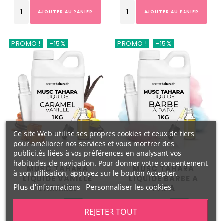
AJOUTER AU PANIER
AJOUTER AU PANIER
PROMO !
-15%
PROMO !
-15%
Ce site Web utilise ses propres cookies et ceux de tiers
pour améliorer nos services et vous montrer des
publicités liées à vos préférences en analysant vos
habitudes de navigation. Pour donner votre consentement
MUSC TAHARA
MUSC TAHARA
à son utilisation, appuyez sur le bouton Accepter.
LIQUIDE VANILLE
LIQUIDE BARBE A
Plus d'informations
Personnaliser les cookies
CARAMEL
PAPA
Prix
Prix
Prix
Prix
145,90 €
145,90 €
-15%
-15%
REJETER TOUT
habituel
habituel
124,02 €
124,02 €