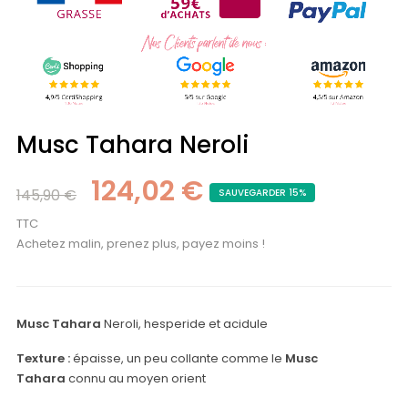
Musc Tahara Neroli
124,02 €
145,90 €
SAUVEGARDER 15%
TTC
Achetez malin, prenez plus, payez moins !
Musc Tahara
Neroli, hesperide et acidule
Texture
:
épaisse, un peu collante comme le
Musc
Tahara
connu au moyen orient