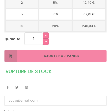
2
5%
12,40 €
5
10%
62,01 €
10
20%
248,03 €
Quantité
AJOUTER AU PANIER

RUPTURE DE STOCK