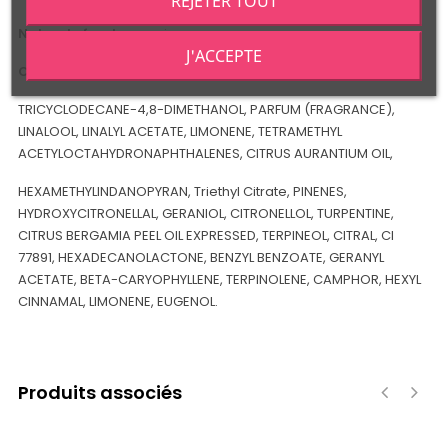
REJETER TOUT
Notes de fond :
a venir
J'ACCEPTE
Composition:
TRICYCLODECANE-4,8-DIMETHANOL, PARFUM (FRAGRANCE),
LINALOOL, LINALYL ACETATE, LIMONENE, TETRAMETHYL
ACETYLOCTAHYDRONAPHTHALENES, CITRUS AURANTIUM OIL,
HEXAMETHYLINDANOPYRAN, Triethyl Citrate, PINENES,
HYDROXYCITRONELLAL, GERANIOL, CITRONELLOL, TURPENTINE,
CITRUS BERGAMIA PEEL OIL EXPRESSED, TERPINEOL, CITRAL, CI
77891, HEXADECANOLACTONE, BENZYL BENZOATE, GERANYL
ACETATE, BETA-CARYOPHYLLENE, TERPINOLENE, CAMPHOR, HEXYL
CINNAMAL, LIMONENE, EUGENOL.
Produits associés
‹
›