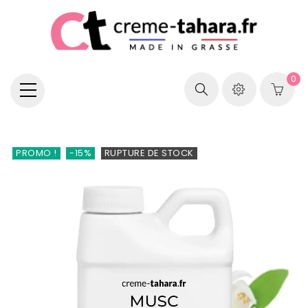
0
PROMO !
-15%
RUPTURE DE STOCK