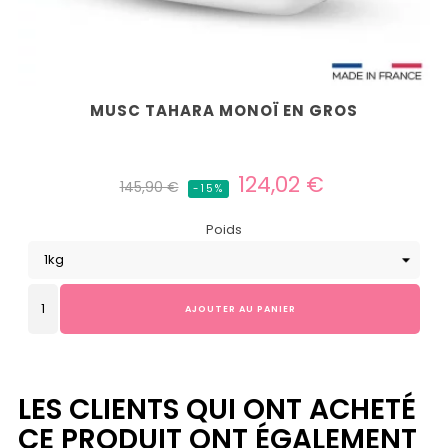
MUSC TAHARA MONOÏ EN GROS
Prix
Prix
124,02 €
145,90 €
-15%
habituel
Poids
AJOUTER AU PANIER
LES CLIENTS QUI ONT ACHETÉ
CE PRODUIT ONT ÉGALEMENT