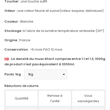
Toucher :
une touche suffit
Odeur
:
une odeur fleurie et suave(odeur exquise, delicieuse)
Couleur
:
Blanche
Stockage:
à l'abris de la lumière température ambiante (20°)
Origine :
France
Conservation
: >6 mois PAO 12 mois
NB
:
La densité du musc étant comprise entre 1.1 et 1.3, 1000g
de produit n'est pas équivalent à 1000ml.
Poids: 1kg
Réductions de volume
Remise à
Vous
Quantité
l'unité
sauvegardez