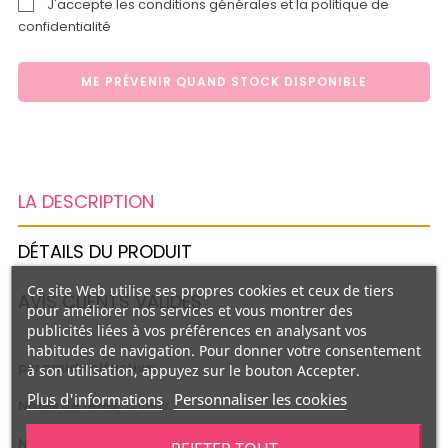
J'accepte les conditions générales et la politique de
confidentialité
ME PRÉVENIR QUAND STOCK DISPONIBLE
LA DESCRIPTION
DÉTAILS DU PRODUIT
Ce site Web utilise ses propres cookies et ceux de tiers
AVIS CLIENTS VALIDÉS
pour améliorer nos services et vous montrer des
publicités liées à vos préférences en analysant vos
habitudes de navigation. Pour donner votre consentement
pyramide olfactive:
à son utilisation, appuyez sur le bouton Accepter.
Plus d'informations
Personnaliser les cookies
Notes de têtes :
a venir
Note de coeur :
a venir