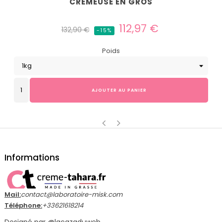
CRÉMEUSE EN GROS
Prix
Prix
112,97 €
132,90 €
-15%
habituel
Poids
AJOUTER AU PANIER
‹
›
Informations
Mail:
contact@laboratoire-misk.com
Téléphone:
+33621618214