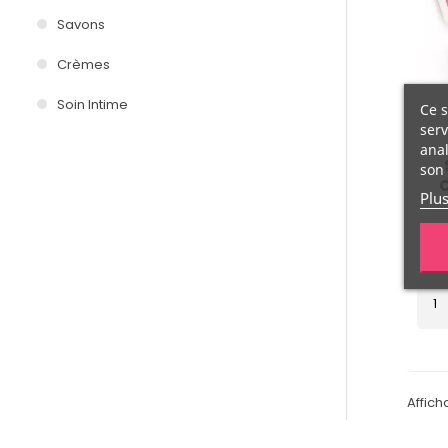
Savons
Crèmes
Soin Intime
Ce s
serv
anal
son 
Plu
Affich