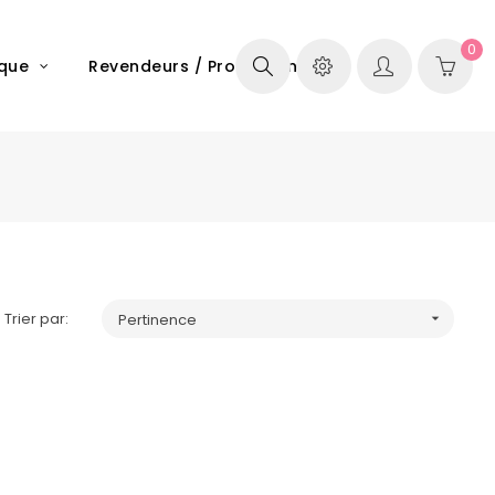
0
ique
Revendeurs / Professionels
Trier par:
Pertinence
