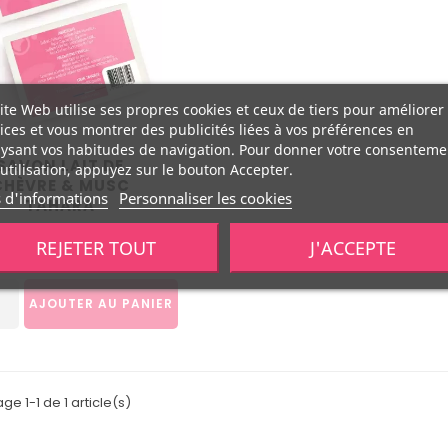
ite Web utilise ses propres cookies et ceux de tiers pour améliorer
ices et vous montrer des publicités liées à vos préférences en
ysant vos habitudes de navigation. Pour donner votre consenteme
SAVON LAIT DE
utilisation, appuyez sur le bouton Accepter.
CHÈVRE & MUSC
s d'informations
Personnaliser les cookies
TAHARA
Prix
8,90 €
REJETER TOUT
J'ACCEPTE
AJOUTER AU PANIER
age 1-1 de 1 article(s)