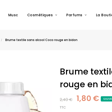
Musc
Cosmétiques
Parfums
La Bout
Brume textile sans alcool Coco rouge en bidon
Brume texti
rouge en bi
1,80 €
2,40 €
SAUVE
TTC