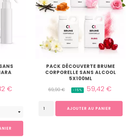
 SANS
PACK DÉCOUVERTE BRUME
HARA
CORPORELLE SANS ALCOOL
5X100ML
Prix
Prix
32 €
59,42 €
69,90 €
-15%
habituel
AJOUTER AU PANIER
ANIER