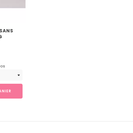
 SANS
G
ros
ANIER