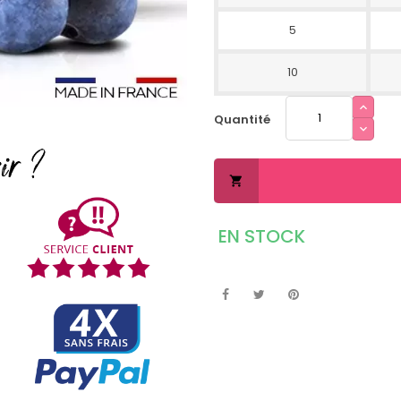
5
10
Quantité

EN STOCK