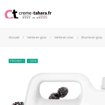
Accueil
Vente en gros
Vente en vrac
Brume en gros
PROMO !
-25%