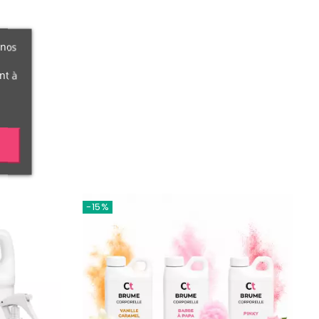
 nos
nt à
-15%