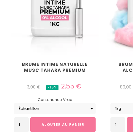
BRUME INTIME NATURELLE
BRUM
MUSC TAHARA PREMIUM
ALC
Prix
Prix
Prix
2,55 €
3,00 €
89,00
-15%
habituel
habitu
Contenance Vrac
AJOUTER AU PANIER