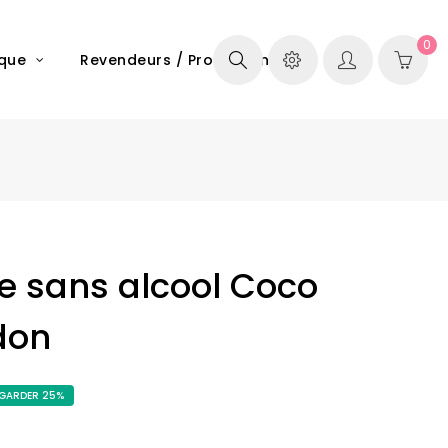
0
ique
Revendeurs / Professionels
le sans alcool Coco
don
GARDER 25%