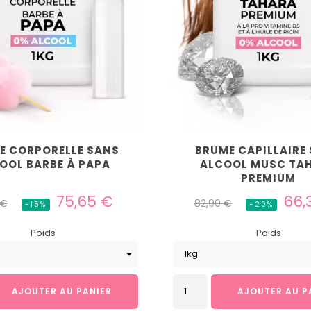
E CORPORELLE SANS
BRUME CAPILLAIRE
OOL BARBE À PAPA
ALCOOL MUSC TA
PREMIUM
Prix
Prix
Prix
75,65 €
66,
 €
82,90 €
-15%
-20%
el
habituel
Poids
Poids
AJOUTER AU PANIER
AJOUTER AU P