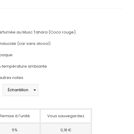
parfumée au Musc Tahara (Coco rouge).
anslucide (car sans alcool)
opaque
 & température ambiante
'autres notes
Remise à l'unité
Vous sauvegardez
5%
0,18 €