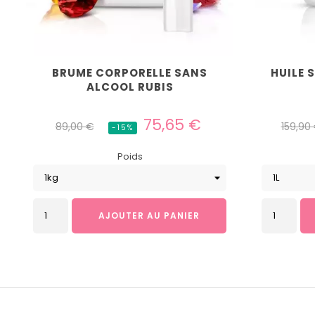
BRUME CORPORELLE SANS
HUILE 
ALCOOL RUBIS
Prix
Prix
Prix
75,65 €
89,00 €
159,90
-15%
habituel
habitu
Poids
AJOUTER AU PANIER