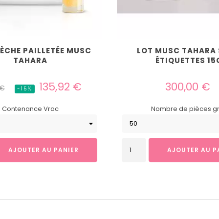
SÈCHE PAILLETÉE MUSC
LOT MUSC TAHARA
TAHARA
ÉTIQUETTES 15
Prix
Prix
135,92 €
300,00 €
 €
-15%
el
Contenance Vrac
Nombre de pièces g
AJOUTER AU PANIER
AJOUTER AU P