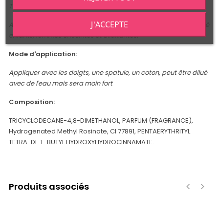
Tester dans le creux du coude avant toute application
J'ACCEPTE
Appliquer une pincée sur les points chaud (ou aine). Déconseillé
enfants, femmes enceintes et allaitantes.
Mode d'application:
Appliquer avec les doigts, une spatule, un coton, peut être dilué
avec de l'eau mais sera moin fort
Composition:
TRICYCLODECANE-4,8-DIMETHANOL, PARFUM (FRAGRANCE),
Hydrogenated Methyl Rosinate, CI 77891, PENTAERYTHRITYL
TETRA-DI-T-BUTYL HYDROXYHYDROCINNAMATE.
Produits associés
‹
›