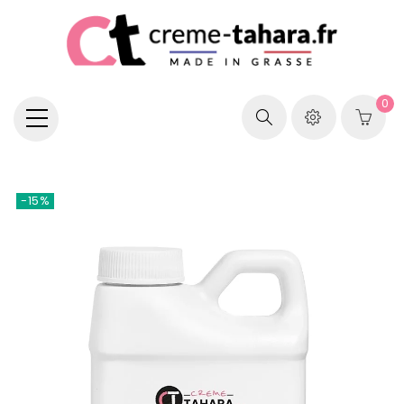
0
-15%