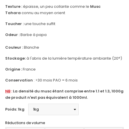
Texture
:
épaisse, un peu collante comme le
Musc
Tahara
connu au moyen orient
Toucher :
une touche suffit
Odeur
:
Barbe à papa
Couleur
:
Blanche
Stockage:
à l'abris de la lumière température ambiante (20°)
Origine :
France
Conservation
: >30 mois PAO = 6 mois
NB
:
La densité du musc étant comprise entre 1.1 et 1.3, 1000g
de produit n'est pas équivalent à 1000ml.
Poids: 1kg
Réductions de volume