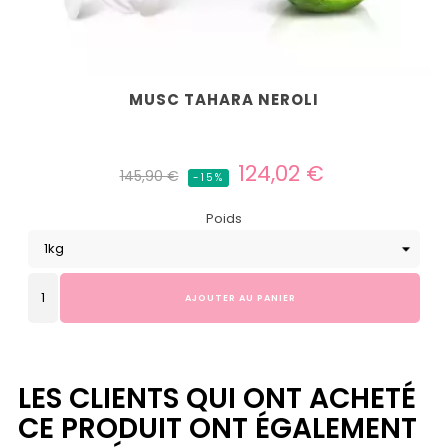
MUSC TAHARA NEROLI
Prix
Prix
124,02 €
145,90 €
-15%
habituel
Poids
AJOUTER AU PANIER
LES CLIENTS QUI ONT ACHETÉ
CE PRODUIT ONT ÉGALEMENT