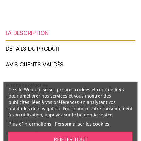
LA DESCRIPTION
DÉTAILS DU PRODUIT
AVIS CLIENTS VALIDÉS
Pyramide olfactive:
Ce site Web utilise ses propres cookies et ceux de tiers
pour améliorer nos services et vous montrer des
Notes de têtes :
Barbe à papa
publicités liées à vos préférences en analysant vos
habitudes de navigation. Pour donner votre consentement
Note de coeur :
Framboise
à son utilisation, appuyez sur le bouton Accepter.
Notes de fond :
Musc
Plus d'informations
Personnaliser les cookies
Précautions d'emploi:
REJETER TOUT