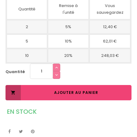
Remise à
Vous
Quantité
l'unité
sauvegardez
2
5%
12,40 €
5
10%
62,01 €
10
20%
248,03 €
Quantité
AJOUTER AU PANIER

EN STOCK