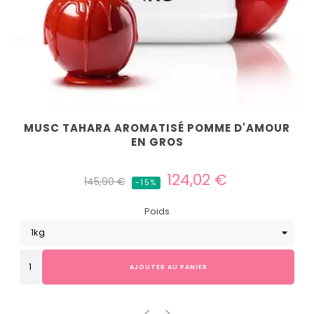
MUSC TAHARA AROMATISÉ POMME D'AMOUR
EN GROS
Prix
Prix
124,02 €
145,90 €
-15%
habituel
Poids
AJOUTER AU PANIER