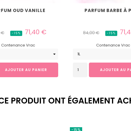
FUM OUD VANILLE
PARFUM BARBE À 
Prix
Prix
Prix
71,40 €
71,
 €
84,00 €
-15%
-15%
uel
habituel
Contenance Vrac
Contenance Vrac
AJOUTER AU PANIER
AJOUTER AU P
 CE PRODUIT ONT ÉGALEMENT AC
-15%