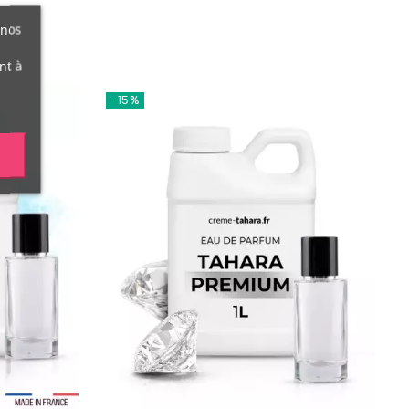
 nos
nt à
-15%