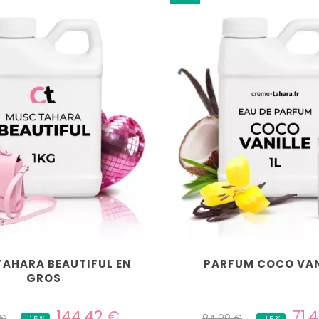
AHARA BEAUTIFUL EN
PARFUM COCO VAN
GROS
Prix
Prix
Prix
144,42 €
71,
 €
84,00 €