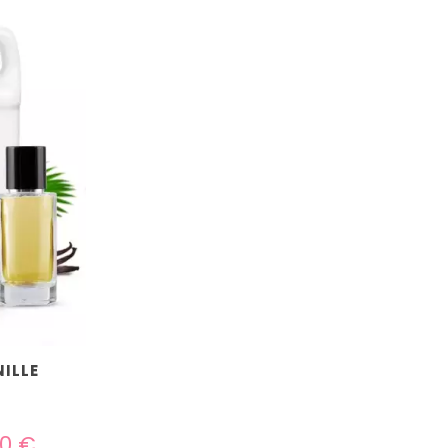
ILLE
40 €