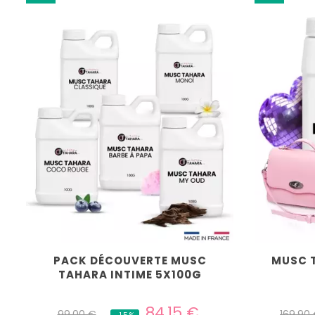
PACK DÉCOUVERTE MUSC
MUSC T
TAHARA INTIME 5X100G
Prix
Prix
Prix
84,15 €
99,00 €
169,90