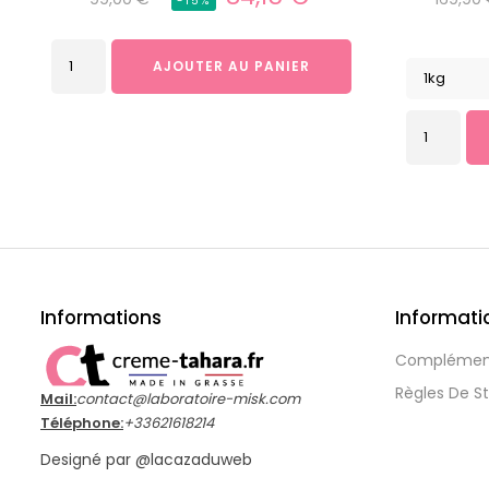
-15%
habituel
habitue
AJOUTER AU PANIER
Informations
Informatio
Complémen
Règles De S
Mail:
contact@laboratoire-misk.com
Téléphone:
+33621618214
Designé par
@lacazaduweb