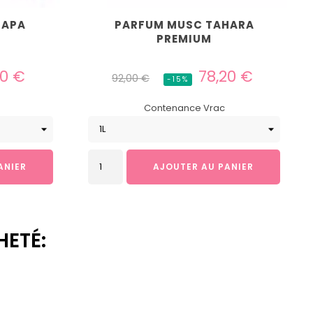
PAPA
PARFUM MUSC TAHARA
PREMIUM
Prix
Prix
40 €
78,20 €
92,00 €
-15%
habituel
Contenance Vrac
ANIER
AJOUTER AU PANIER
HETÉ: