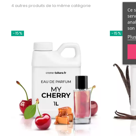
4 autres produits de la même catégorie
Ce s
serv
anal
son 
-15%
-15%
Plu