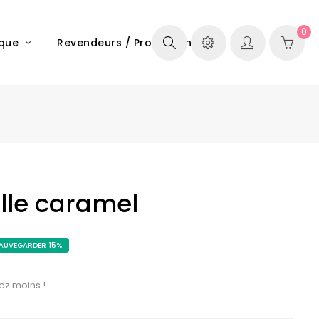
0
ique
Revendeurs / Professionels
lle caramel
AUVEGARDER 15%
ez moins !