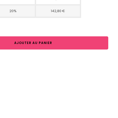
20%
142,80 €
AJOUTER AU PANIER