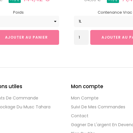
-15%
-15%
l
habituel
Poids
Contenance Vrac
AJOUTER AU PANIER
AJOUTER AU P
ns utiles
Mon compte
ts De Commande
Mon Compte
tockage Du Musc Tahara
Suivi De Mes Commandes
Contact
Gagner De L'argent En Devena