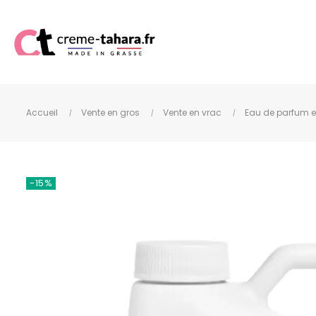
Accueil
Vente en gros
Vente en vrac
Eau de parfum e
-15%