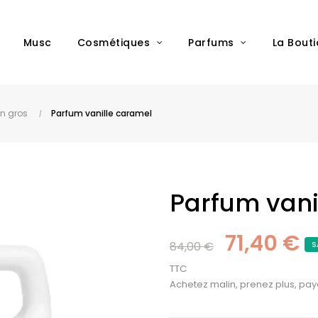
Musc
Cosmétiques
Parfums
La Bout
n gros
Parfum vanille caramel
Parfum vani
71,40 €
84,00 €
S
TTC
Achetez malin, prenez plus, pay