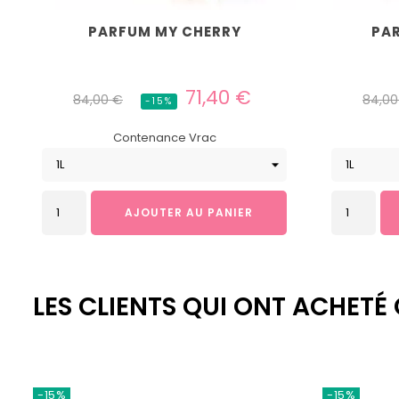
PARFUM MY CHERRY
PAR
Prix
Prix
Prix
71,40 €
84,00 €
84,00
-15%
habituel
habit
Contenance Vrac
AJOUTER AU PANIER
LES CLIENTS QUI ONT ACHETÉ
-15%
-15%