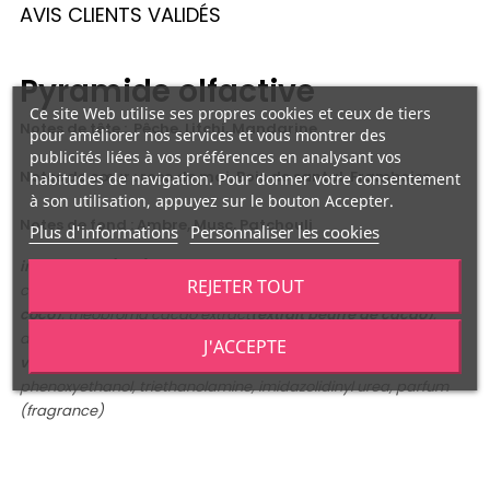
AVIS CLIENTS VALIDÉS
Pyramide olfactive
Ce site Web utilise ses propres cookies et ceux de tiers
Notes de tête : Pêche, Litchi, Mandarine
pour améliorer nos services et vous montrer des
publicités liées à vos préférences en analysant vos
Notes de cœur : rose de mai, Bois de santal, Framboise
habitudes de navigation. Pour donner votre consentement
à son utilisation, appuyez sur le bouton Accepter.
Notes de fond : Ambre, Musc, Patchouli
Plus d'informations
Personnaliser les cookies
ingredients (inci):
eau, paraffinum liquidum, glyceryl stearate,
REJETER TOUT
cetearyl alcohol, stearic acid, cocos nucifera
(huile noix de
coco)
, theobroma cacao extract
(extrait beurre de cacao)
,
dimethicone, propylene glycol, aloe barbadensis extract
(aloe
J'ACCEPTE
vera)
, tocopheryl acetate
(vitamine E)
, disodium,
phenoxyethanol, triethanolamine, imidazolidinyl urea, parfum
(fragrance)