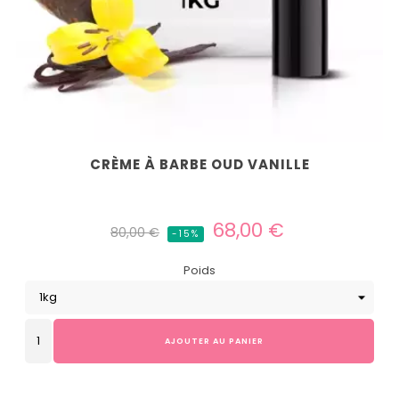
CRÈME À BARBE OUD VANILLE
Prix
Prix
68,00 €
80,00 €
-15%
habituel
Poids
AJOUTER AU PANIER