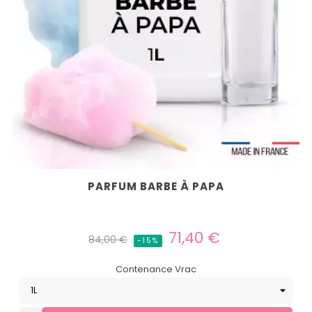
PARFUM BARBE À PAPA
Prix
Prix
71,40 €
84,00 €
-15%
habituel
Contenance Vrac