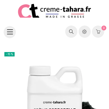
0
-15%